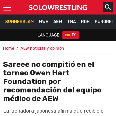
SUMMERSLAM
WWE
AEW
TNA
ROH
PURORES
LANGUAGE:
ES
Home
AEW noticias y opinión
Sareee no compitió en el
torneo Owen Hart
Foundation por
recomendación del equipo
médico de AEW
La luchadora japonesa afirma que recibió el