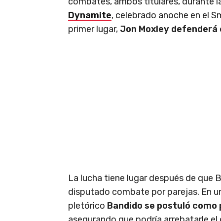
combates, ambos titulares, durante l
Dynamite
, celebrado anoche en el S
primer lugar,
Jon Moxley defenderá 
La lucha tiene lugar después de que B
disputado combate por parejas. En u
pletórico
Bandido se postuló como 
asegurando que podría arrebatarle e