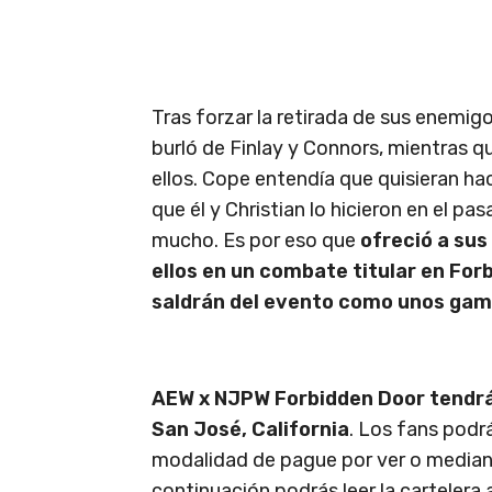
Tras forzar la retirada de sus enemig
burló de Finlay y Connors, mientras q
ellos. Cope entendía que quisieran ha
que él y Christian lo hicieron en el p
mucho. Es por eso que
ofreció a sus
ellos en un combate titular en Fo
saldrán del evento como unos gam
AEW x NJPW Forbidden Door tendrá l
San José, California
. Los fans podr
modalidad de pague por ver o media
continuación podrás leer la cartelera