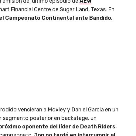
a emisión del último episodio de
AEW
mart Financial Centre de Sugar Land, Texas. En
el Campeonato Continental ante Bandido
.
rodido vencieran a Moxley y Daniel Garcia en un
n segmento posterior en backstage, un
próximo oponente del líder de Death Riders
,
l campeonato.
Jon no tardó en interrumpir al