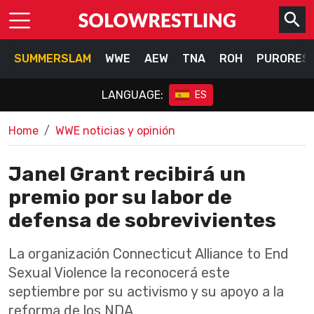
SUMMERSLAM
WWE
AEW
TNA
ROH
PURORES
LANGUAGE:
ES
Home
WWE noticias y opinión
Janel Grant recibirá un
premio por su labor de
defensa de sobrevivientes
La organización Connecticut Alliance to End
Sexual Violence la reconocerá este
septiembre por su activismo y su apoyo a la
reforma de los NDA