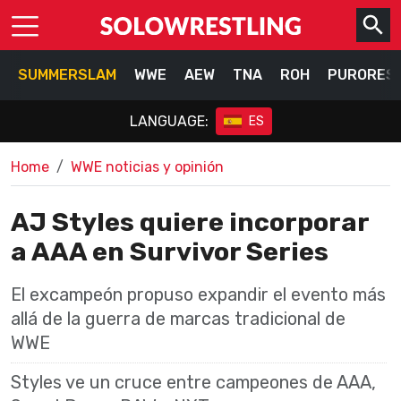
SUMMERSLAM
WWE
AEW
TNA
ROH
PURORES
LANGUAGE:
ES
Home
WWE noticias y opinión
AJ Styles quiere incorporar
a AAA en Survivor Series
El excampeón propuso expandir el evento más
allá de la guerra de marcas tradicional de
WWE
Styles ve un cruce entre campeones de AAA,