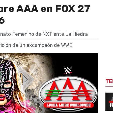
ibre AAA en FOX 27
6
onato Femenino de NXT ante La Hiedra
arición de un excampeón de WWE
TE