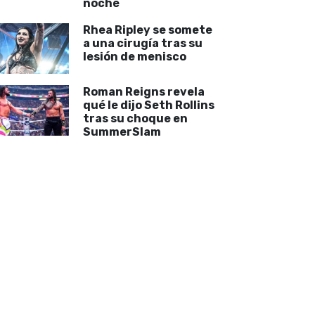
noche
Rhea Ripley se somete
a una cirugía tras su
lesión de menisco
Roman Reigns revela
qué le dijo Seth Rollins
tras su choque en
SummerSlam