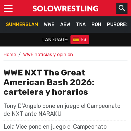
SUMMERSLAM
WWE
AEW
TNA
ROH
PURORES
LANGUAGE:
ES
Home
WWE noticias y opinión
WWE NXT The Great
American Bash 2026:
cartelera y horarios
Tony D’Angelo pone en juego el Campeonato
de NXT ante NARAKU
Lola Vice pone en juego el Campeonato