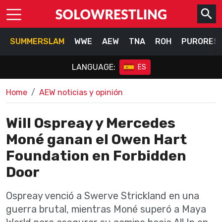
SUMMERSLAM
WWE
AEW
TNA
ROH
PURORES
LANGUAGE:
ES
Home
AEW noticias y opinión
Will Ospreay y Mercedes
Moné ganan el Owen Hart
Foundation en Forbidden
Door
Ospreay venció a Swerve Strickland en una
guerra brutal, mientras Moné superó a Maya