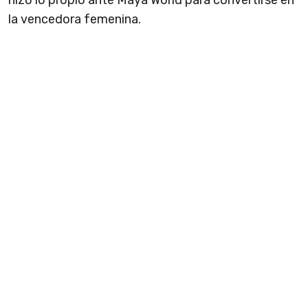
hizo lo propio ante Maya World para convertirse en
la vencedora femenina.