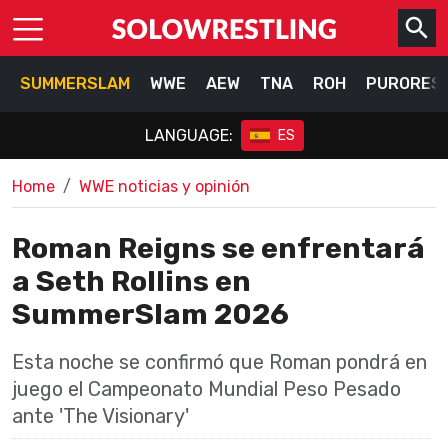
SUMMERSLAM
WWE
AEW
TNA
ROH
PURORES
LANGUAGE:
ES
Home
WWE noticias y opinión
Roman Reigns se enfrentará
a Seth Rollins en
SummerSlam 2026
Esta noche se confirmó que Roman pondrá en
juego el Campeonato Mundial Peso Pesado
ante 'The Visionary'