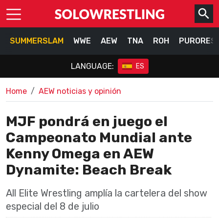
SUMMERSLAM
WWE
AEW
TNA
ROH
PURORES
LANGUAGE:
ES
Home
AEW noticias y opinión
MJF pondrá en juego el
Campeonato Mundial ante
Kenny Omega en AEW
Dynamite: Beach Break
All Elite Wrestling amplía la cartelera del show
especial del 8 de julio