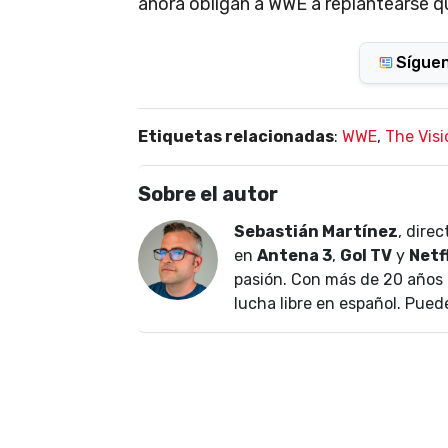
ahora obligan a WWE a replantearse qu
Sígue
Etiquetas relacionadas
:
WWE
,
The Visi
Sobre el autor
Sebastián Martínez
, dire
en
Antena 3
,
Gol TV
y
Netf
pasión. Con más de 20 años 
lucha libre en español. Pued