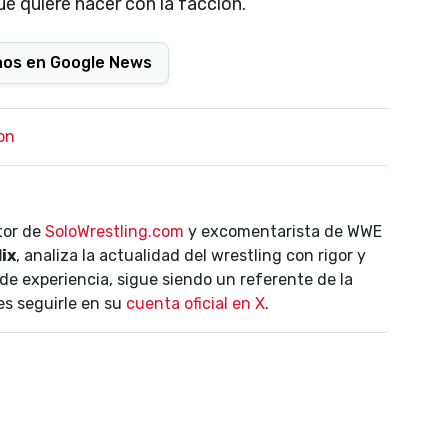
é quiere hacer con la facción.
nos en Google News
on
ctor de
SoloWrestling.com
y excomentarista de WWE
lix
, analiza la actualidad del wrestling con rigor y
de experiencia, sigue siendo un referente de la
es seguirle en su
cuenta oficial en X
.