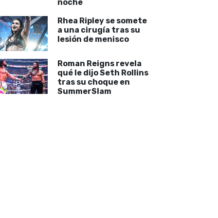
noche
Rhea Ripley se somete
a una cirugía tras su
lesión de menisco
Roman Reigns revela
qué le dijo Seth Rollins
tras su choque en
SummerSlam