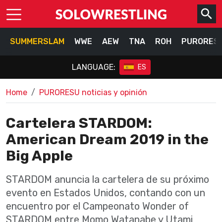
SUMMERSLAM
WWE
AEW
TNA
ROH
PURORES
LANGUAGE:
ES
Home
PURORESU noticias y opinión
Cartelera STARDOM:
American Dream 2019 in the
Big Apple
STARDOM anuncia la cartelera de su próximo
evento en Estados Unidos, contando con un
encuentro por el Campeonato Wonder of
STARDOM entre Momo Watanabe y Utami