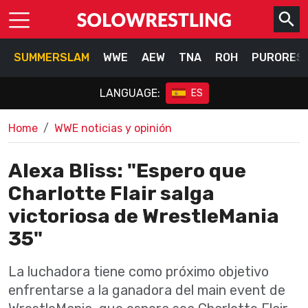
SUMMERSLAM
WWE
AEW
TNA
ROH
PURORES
LANGUAGE:
ES
Home
WWE noticias y opinión
Alexa Bliss: "Espero que
Charlotte Flair salga
victoriosa de WrestleMania
35"
La luchadora tiene como próximo objetivo
enfrentarse a la ganadora del main event de