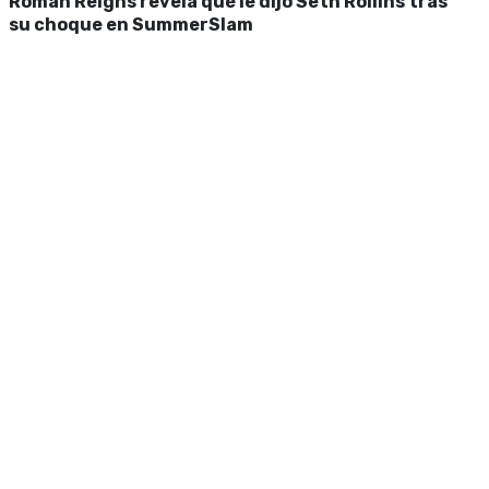
Roman Reigns revela qué le dijo Seth Rollins tras
su choque en SummerSlam