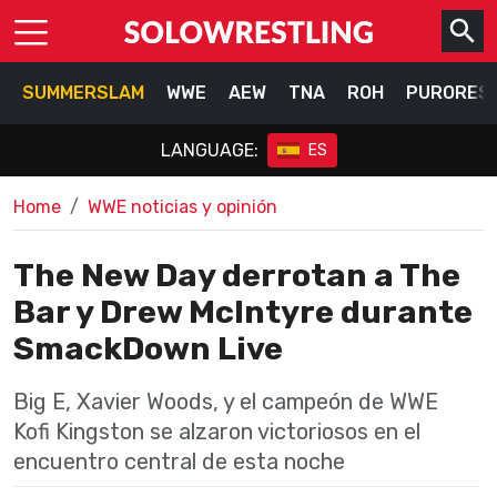
SUMMERSLAM
WWE
AEW
TNA
ROH
PURORES
LANGUAGE:
ES
Home
WWE noticias y opinión
The New Day derrotan a The
Bar y Drew McIntyre durante
SmackDown Live
Big E, Xavier Woods, y el campeón de WWE
Kofi Kingston se alzaron victoriosos en el
encuentro central de esta noche