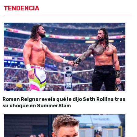
TENDENCIA
Roman Reigns revela qué le dijo Seth Rollins tras
su choque en SummerSlam