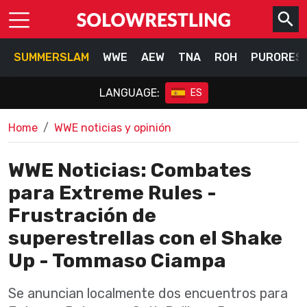
SUMMERSLAM
WWE
AEW
TNA
ROH
PURORES
LANGUAGE:
ES
Home
WWE noticias y opinión
WWE Noticias: Combates
para Extreme Rules -
Frustración de
superestrellas con el Shake
Up - Tommaso Ciampa
Se anuncian localmente dos encuentros para