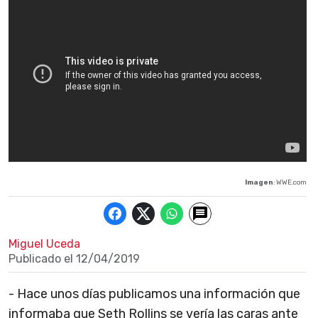
Imagen
: WWE.com
Miguel Uceda
Publicado el
12/04/2019
- Hace unos días publicamos una información que
informaba que Seth Rollins se vería las caras ante