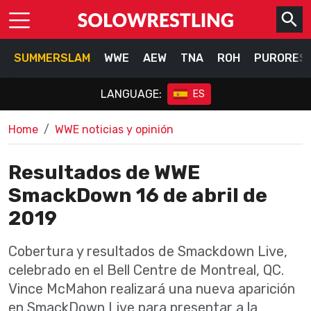
SUMMERSLAM
WWE
AEW
TNA
ROH
PURORES
LANGUAGE:
ES
Home
WWE noticias y opinión
Resultados de WWE
SmackDown 16 de abril de
2019
Cobertura y resultados de Smackdown Live,
celebrado en el Bell Centre de Montreal, QC.
Vince McMahon realizará una nueva aparición
en SmackDown Live para presentar a la