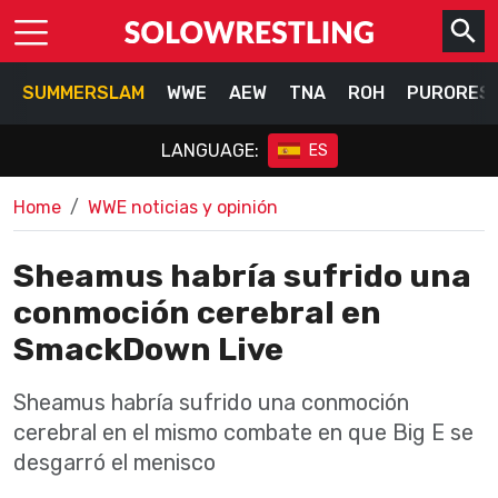
SUMMERSLAM
WWE
AEW
TNA
ROH
PURORES
LANGUAGE:
ES
Home
WWE noticias y opinión
Sheamus habría sufrido una
conmoción cerebral en
SmackDown Live
Sheamus habría sufrido una conmoción
cerebral en el mismo combate en que Big E se
desgarró el menisco