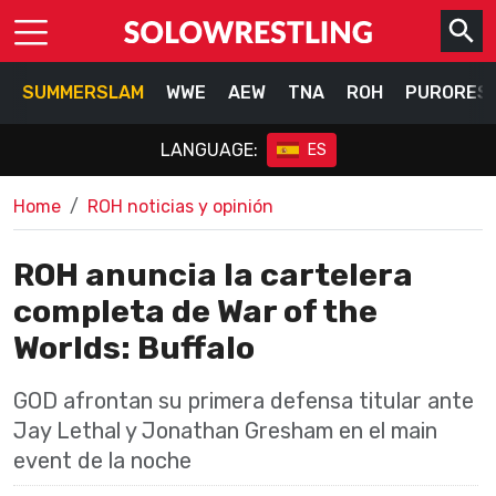
SUMMERSLAM
WWE
AEW
TNA
ROH
PURORES
LANGUAGE:
ES
Home
ROH noticias y opinión
ROH anuncia la cartelera
completa de War of the
Worlds: Buffalo
GOD afrontan su primera defensa titular ante
Jay Lethal y Jonathan Gresham en el main
event de la noche