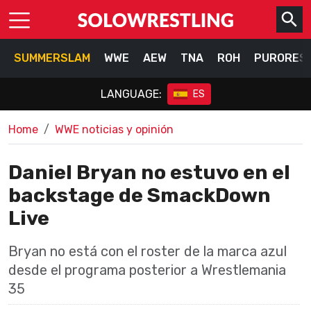
SUMMERSLAM
WWE
AEW
TNA
ROH
PURORES
LANGUAGE:
ES
Home
WWE noticias y opinión
Daniel Bryan no estuvo en el
backstage de SmackDown
Live
Bryan no está con el roster de la marca azul
desde el programa posterior a Wrestlemania
35