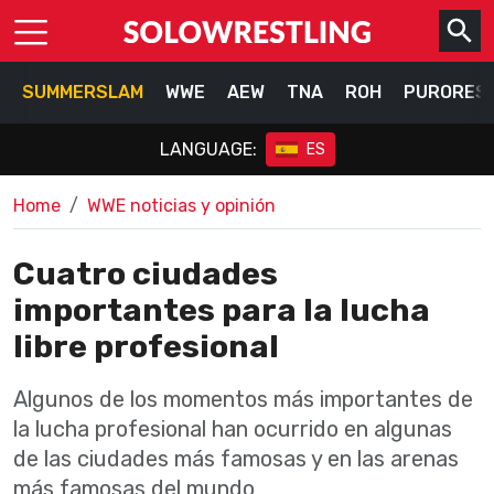
SUMMERSLAM
WWE
AEW
TNA
ROH
PURORES
LANGUAGE:
ES
Home
WWE noticias y opinión
Cuatro ciudades
importantes para la lucha
libre profesional
Algunos de los momentos más importantes de
la lucha profesional han ocurrido en algunas
de las ciudades más famosas y en las arenas
más famosas del mundo