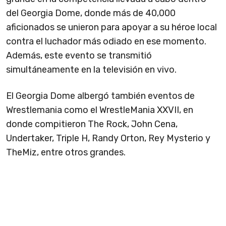
del Georgia Dome, donde más de 40,000
aficionados se unieron para apoyar a su héroe local
contra el luchador más odiado en ese momento.
Además, este evento se transmitió
simultáneamente en la televisión en vivo.
El Georgia Dome albergó también eventos de
Wrestlemania como el WrestleMania XXVII, en
donde compitieron The Rock, John Cena,
Undertaker, Triple H, Randy Orton, Rey Mysterio y
TheMiz, entre otros grandes.