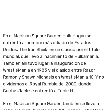
En el Madison Square Garden Hulk Hogan se
enfrentó al hombre más odiado de Estados
Unidos, The Iron Sheik, en un clásico por el título
mundial, que llevó al nacimiento de Hulkamania.
También allí tuvo lugar la inauguración de
WrestleMania en 1985 y el clásico entre Razor
Ramon y Shawn Michaels en WrestleMania 10. Y no
olvidemos el Royal Rumble del 2000, donde
Cactus Jack se enfrentó a Triple H.
En el Madison Square Garden también se llevó a