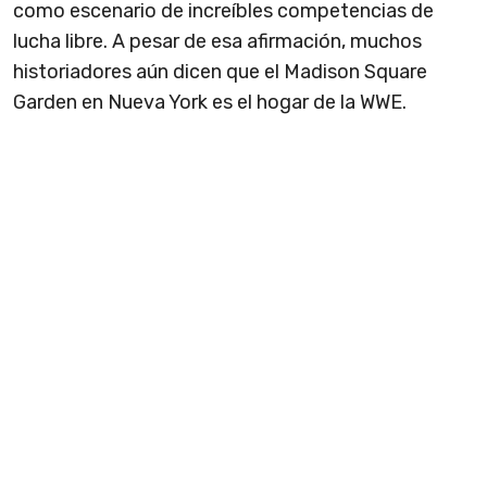
como escenario de increíbles competencias de
lucha libre. A pesar de esa afirmación, muchos
historiadores aún dicen que el Madison Square
Garden en Nueva York es el hogar de la WWE.