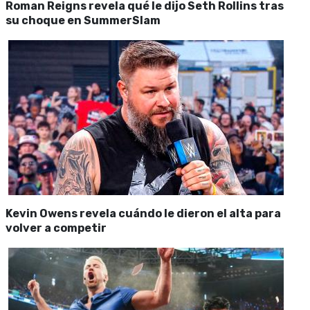
Roman Reigns revela qué le dijo Seth Rollins tras
su choque en SummerSlam
Kevin Owens revela cuándo le dieron el alta para
volver a competir