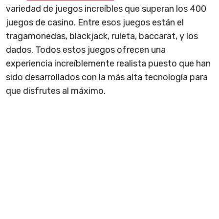
variedad de juegos increíbles que superan los 400
juegos de casino. Entre esos juegos están el
tragamonedas, blackjack, ruleta, baccarat, y los
dados. Todos estos juegos ofrecen una
experiencia increíblemente realista puesto que han
sido desarrollados con la más alta tecnología para
que disfrutes al máximo.