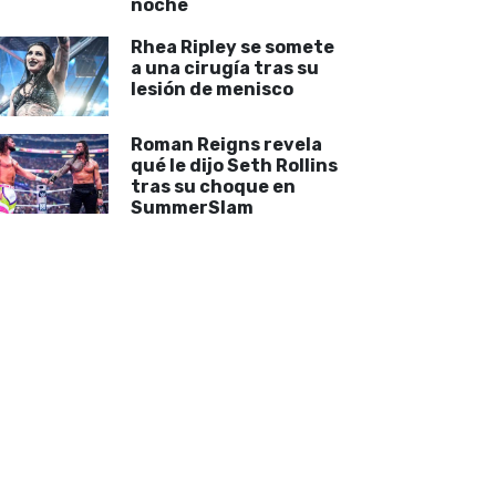
noche
Rhea Ripley se somete
a una cirugía tras su
lesión de menisco
Roman Reigns revela
qué le dijo Seth Rollins
tras su choque en
SummerSlam