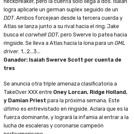
neckbreaker, pero la cuenta solo llega a dos. Isaiah
logra aplicarle un german suplex seguido de un
DDT
. Ambos forcejean desde la tercera cuerda y
Atlas se lanza junto a su rival hacia el ring. Jake
busca el
carwhell DDT
, pero Swerve lo patea hacia
ringside. Se lleva a Atlas hacia la lona para un
GML
driver
. 1...2...3...
Ganador: Isaiah Swerve Scott por cuenta de
tres
Se anuncia otra triple amenaza clasificatoria a
TakeOver XXX entre
Oney Lorcan, Ridge Holland,
y Damian Priest
para la próxima semana. Este
último es entrevistado en ringside. Aclara que es la
fuerza dominante, y logrará la infamia al entrar a la
lucha de escaleras y coronarse campeón