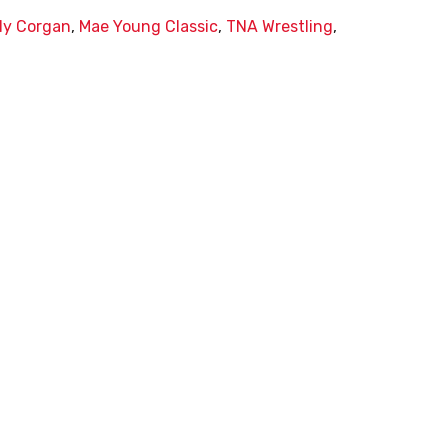
lly Corgan
,
Mae Young Classic
,
TNA Wrestling
,