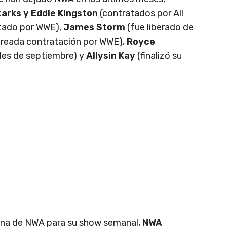
tarks y Eddie Kingston
(contratados por All
tado por WWE),
James Storm
(fue liberado de
reada contratación por WWE),
Royce
ales de septiembre) y
Allysin Kay
(finalizó su
enina de NWA para su show semanal,
NWA