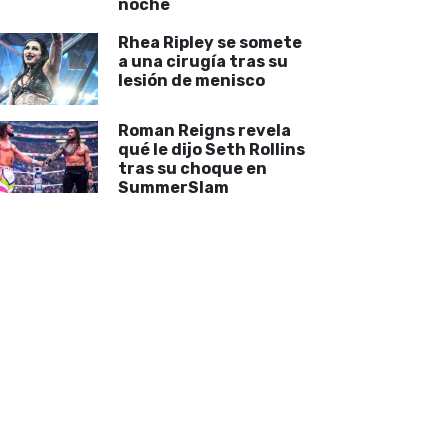
noche
Rhea Ripley se somete
a una cirugía tras su
lesión de menisco
Roman Reigns revela
qué le dijo Seth Rollins
tras su choque en
SummerSlam