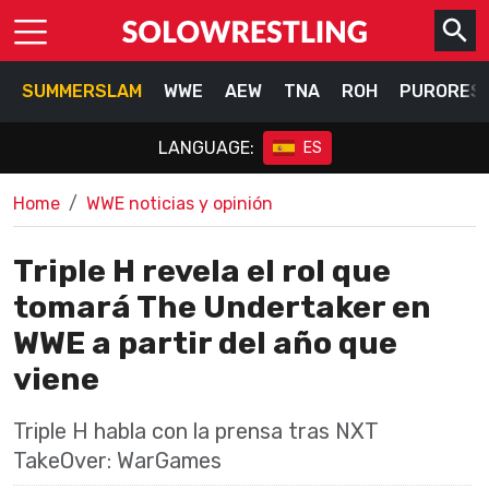
SUMMERSLAM
WWE
AEW
TNA
ROH
PURORES
LANGUAGE:
ES
Home
WWE noticias y opinión
Triple H revela el rol que
tomará The Undertaker en
WWE a partir del año que
viene
Triple H habla con la prensa tras NXT
TakeOver: WarGames