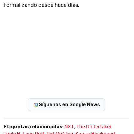
formalizando desde hace días.
Síguenos en Google News
Etiquetas relacionadas
:
NXT
,
The Undertaker
,
Triple H
,
Leon Ruff
,
Pat McAfee
,
Shotzi Blackheart