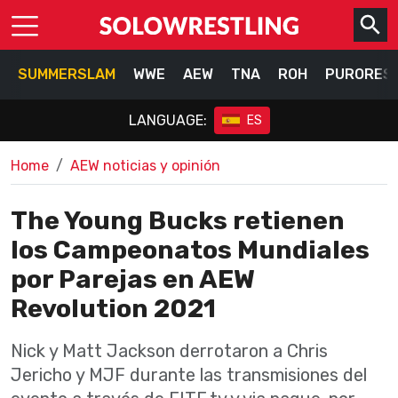
SUMMERSLAM
WWE
AEW
TNA
ROH
PURORES
LANGUAGE:
ES
Home
AEW noticias y opinión
The Young Bucks retienen
los Campeonatos Mundiales
por Parejas en AEW
Revolution 2021
Nick y Matt Jackson derrotaron a Chris
Jericho y MJF durante las transmisiones del