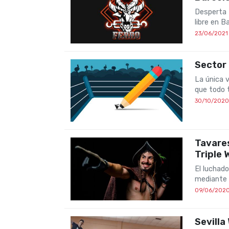
Desperta F
libre en 
23/06/2021
Sector
La única v
que todo 
30/10/2020
Tavare
Triple 
El luchado
mediante 
09/06/202
Sevilla