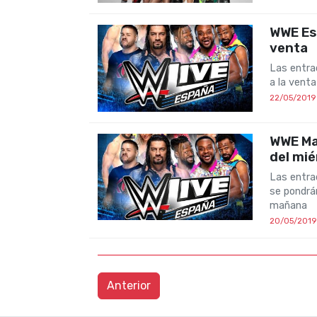
WWE Esp
venta
Las entrad
a la venta
22/05/2019
WWE Mad
del mié
Las entra
se pondrán
mañana
20/05/2019
Anterior