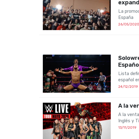
expand
La promoc
España
26/05/202
Solowre
Españo
Lista defi
español e
24/12/2019
A la ve
A la vent
Inglés y 
13/11/2019