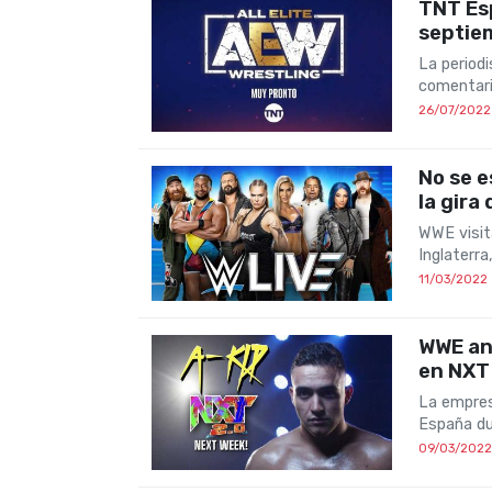
TNT Esp
septie
La period
comentar
26/07/2022
No se 
la gira
WWE visit
Inglaterra
11/03/2022
WWE an
en NXT
La empres
España du
09/03/2022