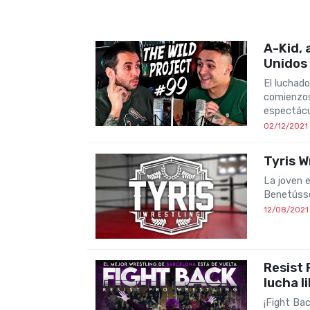
A-Kid, 
Unidos
El luchad
comienzos
espectácu
02/12/2021
Tyris W
La joven e
Benetússe
12/08/2021
Resist 
lucha l
¡Fight Bac