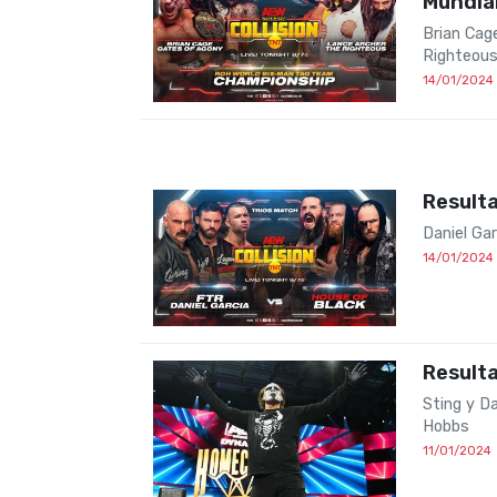
Mundial
Brian Cag
Righteous 
14/01/2024
Resulta
Daniel Ga
14/01/2024
Result
Sting y D
Hobbs
11/01/2024