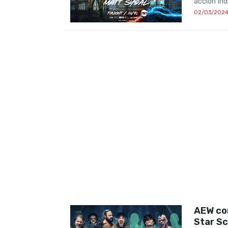
acción ind
02/03/202
AEW con
Star S