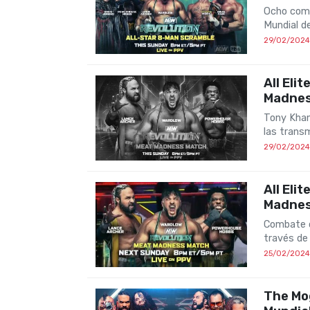
Ocho comp
Mundial d
29/02/2024
All Eli
Madnes
Tony Khan
las trans
29/02/2024
All Eli
Madnes
Combate c
través de
25/02/2024
The Mo