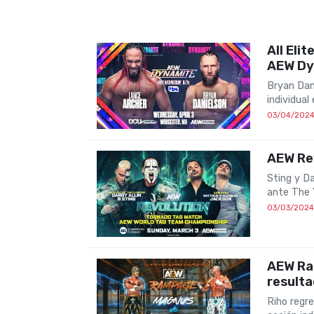
All Eli
AEW Dy
Bryan Dan
individua
03/04/202
AEW Rev
Sting y D
ante The
03/03/2024
AEW Ra
result
Riho regre