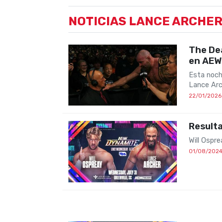
NOTICIAS LANCE ARCHE
The Dea
en AEW
Esta noche
Lance Arc
22/01/2026
Resulta
Will Ospre
01/08/202