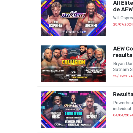
All Eli
de AEW 
Will Ospr
28/07/2024
AEW Col
result
Bryan Dan
Satnam Si
25/05/2024
Result
Powerhous
individual
04/04/202