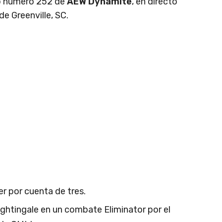
io número 252 de
AEW Dynamite
, en directo
e Greenville, SC.
er por cuenta de tres.
Nightingale en un combate Eliminator por el