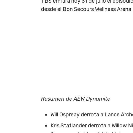
TBS emitirá hoy 31 de julio el episod
desde el Bon Secours Wellness Arena d
Resumen de AEW Dynamite
Will Ospreay derrota a Lance Arch
Kris Statlander derrota a Willow 