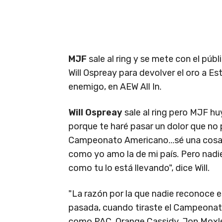
MJF
sale al ring y se mete con el púb
Will Ospreay para devolver el oro a Es
enemigo, en AEW All In.
Will Ospreay
sale al ring pero MJF hu
porque te haré pasar un dolor que no 
Campeonato Americano...sé una cosa
como yo amo la de mi país. Pero nadie
como tu lo está llevando", dice Will.
"La razón por la que nadie reconoce 
pasada, cuando tiraste el Campeonato
como PAC, Orange Cassidy, Jon Moxley