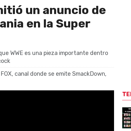
itió un anuncio de
nia en la Super
 que WWE es una pieza importante dentro
cock
a FOX, canal donde se emite SmackDown,
TE