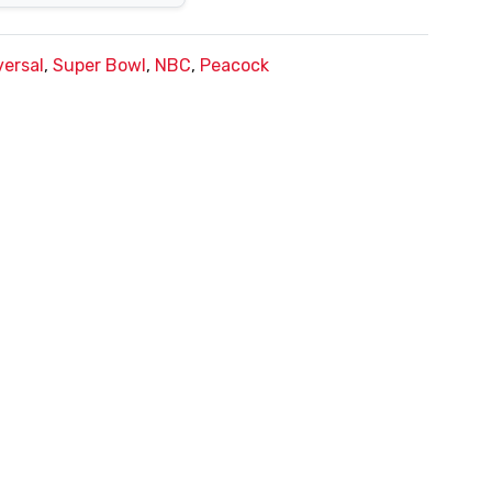
ersal
,
Super Bowl
,
NBC
,
Peacock