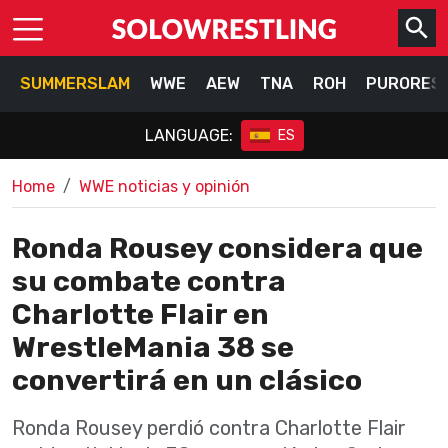
SUMMERSLAM
WWE
AEW
TNA
ROH
PURORES
LANGUAGE:
ES
Home
WWE noticias y opinión
Ronda Rousey considera que
su combate contra
Charlotte Flair en
WrestleMania 38 se
convertirá en un clásico
Ronda Rousey perdió contra Charlotte Flair