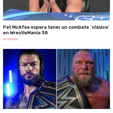
Pat McAfee espera tener un combate ´clásico´
en WrestleMania 38
30/03/2022