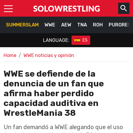
SUMMERSLAM
WWE
AEW
TNA
ROH
PURORES
LANGUAGE:
ES
Home
WWE noticias y opinión
WWE se defiende de la
denuncia de un fan que
afirma haber perdido
capacidad auditiva en
WrestleMania 38
Un fan demandó a WWE alegando que el uso