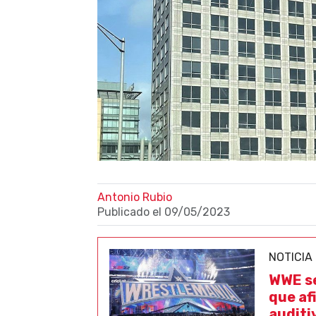
Antonio Rubio
Publicado el
09/05/2023
NOTICIA
WWE se
que af
auditi