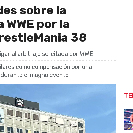
es sobre la
 WWE por la
WrestleMania 38
igar al arbitraje solicitada por WWE
dólares como compensación por una
a durante el magno evento
TE