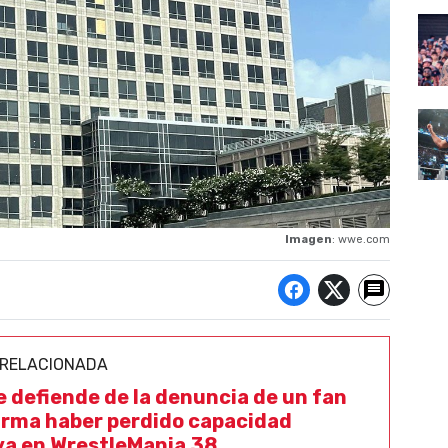
Imagen
: wwe.com
 RELACIONADA
 defiende de la denuncia de un fan
irma haber perdido capacidad
va en WrestleMania 38