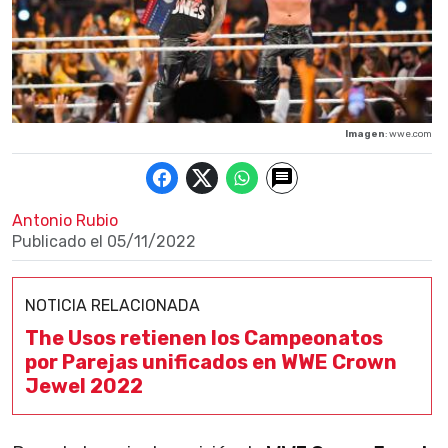
Imagen
: wwe.com
Antonio Rubio
Publicado el
05/11/2022
NOTICIA RELACIONADA
The Usos retienen los Campeonatos
por Parejas unificados en WWE Crown
Jewel 2022