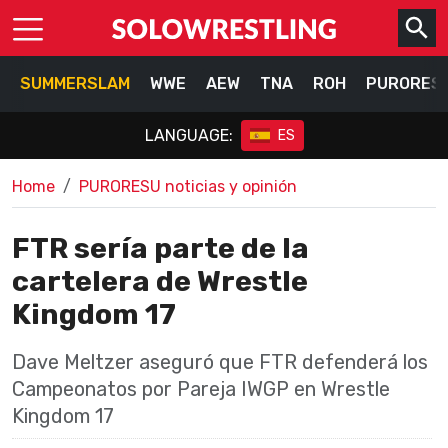
SUMMERSLAM
WWE
AEW
TNA
ROH
PURORES
LANGUAGE:
ES
Home
PURORESU noticias y opinión
FTR sería parte de la
cartelera de Wrestle
Kingdom 17
Dave Meltzer aseguró que FTR defenderá los
Campeonatos por Pareja IWGP en Wrestle
Kingdom 17