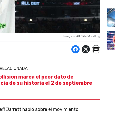
Imagen
: All Elite Wrestling
 RELACIONADA
llision marca el peor dato de
cia de su historia el 2 de septiembre
Jeff Jarrett habló sobre el movimiento