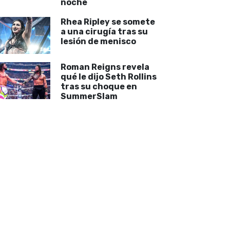
noche
Rhea Ripley se somete
a una cirugía tras su
lesión de menisco
Roman Reigns revela
qué le dijo Seth Rollins
tras su choque en
SummerSlam