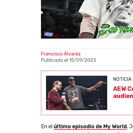
Francisco Álvarez
Publicado el
15/09/2023
NOTICIA
AEW Co
audien
En el
último episodio de My World
, 