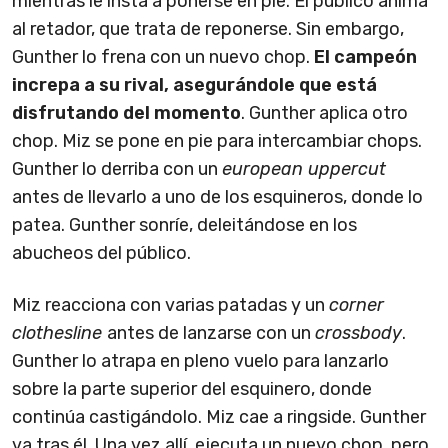
mientras le insta a ponerse en pie. El público anima
al retador, que trata de reponerse. Sin embargo,
Gunther lo frena con un nuevo chop.
El campeón
increpa a su rival, asegurándole que está
disfrutando del momento
. Gunther aplica otro
chop. Miz se pone en pie para intercambiar chops.
Gunther lo derriba con un
european uppercut
antes de llevarlo a uno de los esquineros, donde lo
patea. Gunther sonríe, deleitándose en los
abucheos del público.
Miz reacciona con varias patadas y un
corner
clothesline
antes de lanzarse con un
crossbody
.
Gunther lo atrapa en pleno vuelo para lanzarlo
sobre la parte superior del esquinero, donde
continúa castigándolo. Miz cae a ringside. Gunther
va tras él. Una vez allí, ejecuta un nuevo chop, pero