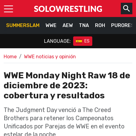
SUMMERSLAM
WWE
AEW
TNA
ROH
PURORES
LANGUAGE:
ES
Home
WWE noticias y opinión
WWE Monday Night Raw 18 de
diciembre de 2023:
cobertura y resultados
The Judgment Day venció a The Creed
Brothers para retener los Campeonatos
Unificados por Parejas de WWE en el evento
estelar de la noche