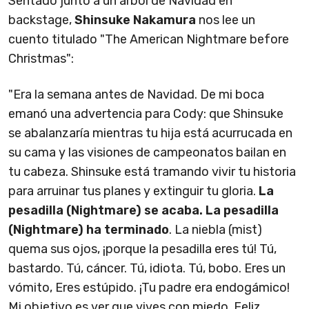
Sentado junto a un árbol de Navidad en
backstage,
Shinsuke Nakamura
nos lee un
cuento titulado "The American Nightmare before
Christmas":
"Era la semana antes de Navidad. De mi boca
emanó una advertencia para Cody: que Shinsuke
se abalanzaría mientras tu hija está acurrucada en
su cama y las visiones de campeonatos bailan en
tu cabeza. Shinsuke está tramando vivir tu historia
para arruinar tus planes y extinguir tu gloria.
La
pesadilla (Nightmare) se acaba. La pesadilla
(Nightmare) ha terminado
. La niebla (mist)
quema sus ojos, ¡porque la pesadilla eres tú! Tú,
bastardo. Tú, cáncer. Tú, idiota. Tú, bobo. Eres un
vómito, Eres estúpido. ¡Tu padre era endogámico!
Mi objetivo es ver que vives con miedo. Feliz