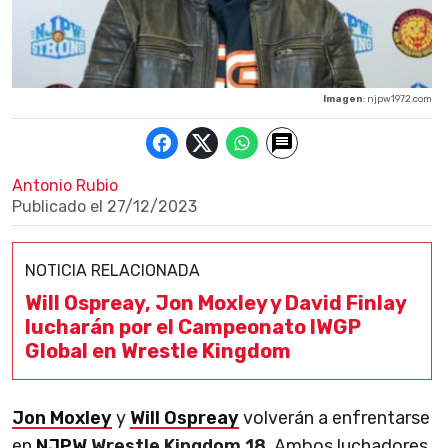
Imagen
: njpw1972.com
Antonio Rubio
Publicado el
27/12/2023
NOTICIA RELACIONADA
Will Ospreay, Jon Moxley y David Finlay
lucharán por el Campeonato IWGP
Global en Wrestle Kingdom
Jon Moxley
y
Will Ospreay
volverán a enfrentarse
en
NJPW
Wrestle Kingdom 18
. Ambos luchadores