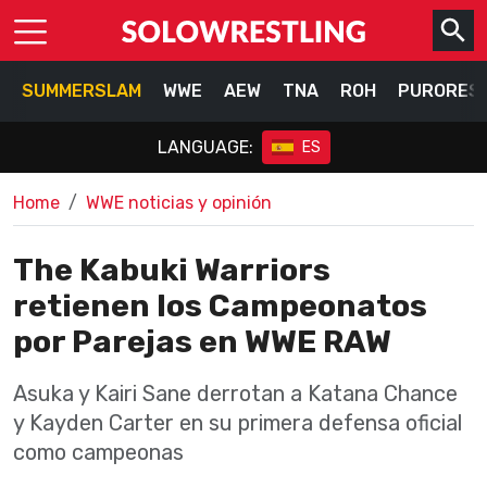
SUMMERSLAM
WWE
AEW
TNA
ROH
PURORES
LANGUAGE:
ES
Home
WWE noticias y opinión
The Kabuki Warriors
retienen los Campeonatos
por Parejas en WWE RAW
Asuka y Kairi Sane derrotan a Katana Chance
y Kayden Carter en su primera defensa oficial
como campeonas