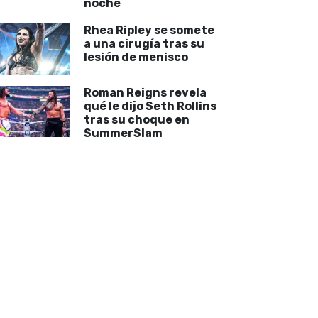
noche
Rhea Ripley se somete
a una cirugía tras su
lesión de menisco
Roman Reigns revela
qué le dijo Seth Rollins
tras su choque en
SummerSlam