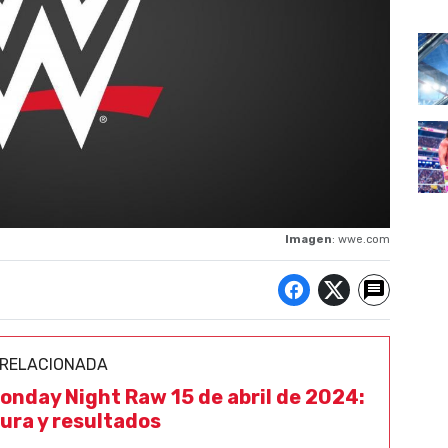
Imagen
: wwe.com
 RELACIONADA
nday Night Raw 15 de abril de 2024:
ura y resultados