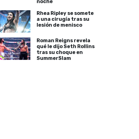
noche
Rhea Ripley se somete
a una cirugía tras su
lesión de menisco
Roman Reigns revela
qué le dijo Seth Rollins
tras su choque en
SummerSlam