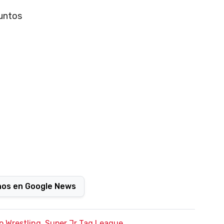
puntos
nos en Google News
o Wrestling
,
Super Jr Tag League