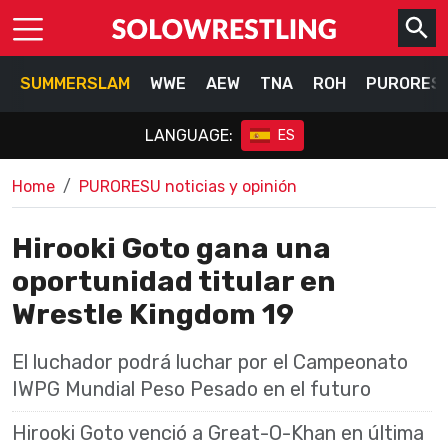
SUMMERSLAM
WWE
AEW
TNA
ROH
PURORES
LANGUAGE:
ES
Home
PURORESU noticias y opinión
Hirooki Goto gana una
oportunidad titular en
Wrestle Kingdom 19
El luchador podrá luchar por el Campeonato
IWPG Mundial Peso Pesado en el futuro
Hirooki Goto venció a Great-O-Khan en última