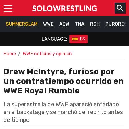
SUMMERSLAM
WWE
AEW
TNA
ROH
PURORES
LANGUAGE:
ES
Home
WWE noticias y opinión
Drew McIntyre, furioso por
un contratiempo ocurrido en
WWE Royal Rumble
La superestrella de WWE apareció enfadado
en el backstage y se marchó del recinto antes
de tiempo