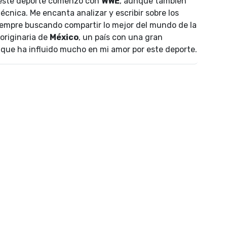
 este deporte comenzó con
WWE
, aunque también
écnica. Me encanta analizar y escribir sobre los
empre buscando compartir lo mejor del mundo de la
 originaria de
México
, un país con una gran
lo que ha influido mucho en mi amor por este deporte.