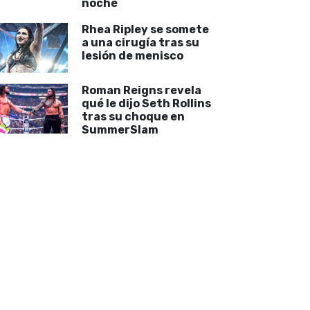
noche
Rhea Ripley se somete
a una cirugía tras su
lesión de menisco
Roman Reigns revela
qué le dijo Seth Rollins
tras su choque en
SummerSlam