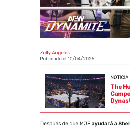
Zully Angeles
Publicado el
10/04/2025
NOTICIA
The Hu
Campeo
Dynas
Después de que MJF
ayudará a Shel