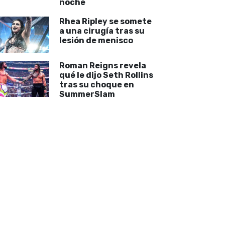
noche
Rhea Ripley se somete
a una cirugía tras su
lesión de menisco
Roman Reigns revela
qué le dijo Seth Rollins
tras su choque en
SummerSlam