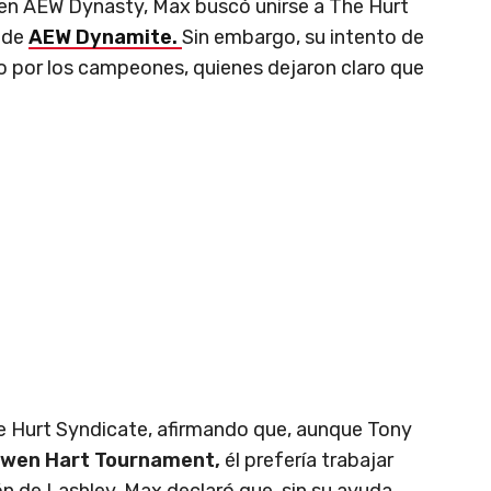
en AEW Dynasty, Max buscó unirse a The Hurt
n de
AEW Dynamite.
Sin embargo, su intento de
ido por los campeones, quienes dejaron claro que
e Hurt Syndicate, afirmando que, aunque Tony
 Owen Hart Tournament,
él prefería trabajar
ón de Lashley. Max declaró que, sin su ayuda,