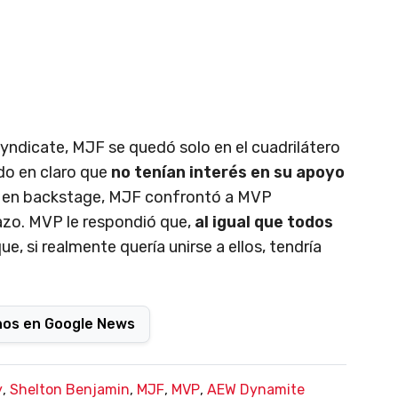
yndicate, MJF se quedó solo en el cuadrilátero
ndo en claro que
no tenían interés en su apoyo
, en backstage, MJF confrontó a MVP
hazo. MVP le respondió que,
al igual que todos
que, si realmente quería unirse a ellos, tendría
nos en Google News
y
,
Shelton Benjamin
,
MJF
,
MVP
,
AEW Dynamite