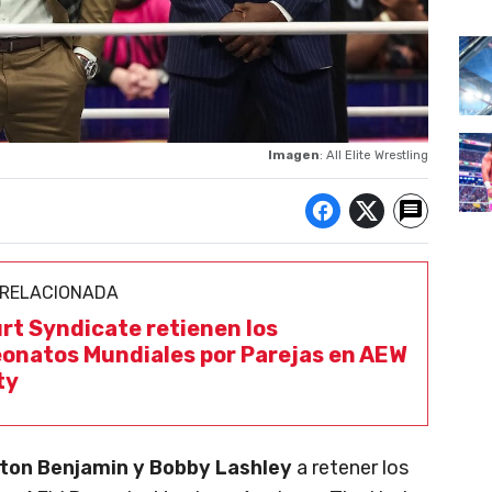
Imagen
: All Elite Wrestling
 RELACIONADA
rt Syndicate retienen los
natos Mundiales por Parejas en AEW
ty
ton Benjamin y Bobby Lashley
a retener los