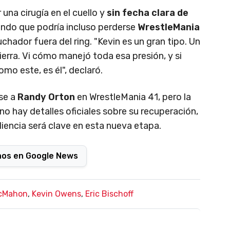
una cirugía en el cuello y
sin fecha clara de
iendo que podría incluso perderse
WrestleMania
uchador fuera del ring. "Kevin es un gran tipo. Un
tierra. Vi cómo manejó toda esa presión, y si
mo este, es él", declaró.
se a
Randy Orton
en WrestleMania 41, pero la
 no hay detalles oficiales sobre su recuperación,
iliencia será clave en esta nueva etapa.
nos en Google News
cMahon
,
Kevin Owens
,
Eric Bischoff