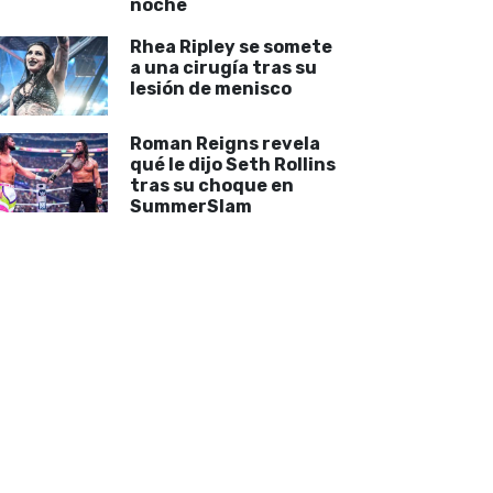
noche
Rhea Ripley se somete
a una cirugía tras su
lesión de menisco
Roman Reigns revela
qué le dijo Seth Rollins
tras su choque en
SummerSlam