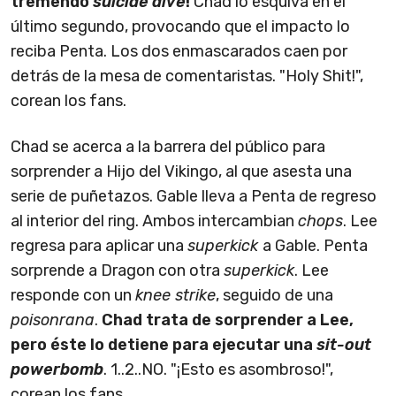
tremendo
suicide dive
!
Chad lo esquiva en el
último segundo, provocando que el impacto lo
reciba Penta. Los dos enmascarados caen por
detrás de la mesa de comentaristas. "Holy Shit!",
corean los fans.
Chad se acerca a la barrera del público para
sorprender a Hijo del Vikingo, al que asesta una
serie de puñetazos. Gable lleva a Penta de regreso
al interior del ring. Ambos intercambian
chops
. Lee
regresa para aplicar una
superkick
a Gable. Penta
sorprende a Dragon con otra
superkick
. Lee
responde con un
knee strike
, seguido de una
poisonrana
.
Chad trata de sorprender a Lee,
pero éste lo detiene para ejecutar una
sit-out
powerbomb
. 1..2..NO. "¡Esto es asombroso!",
corean los fans.