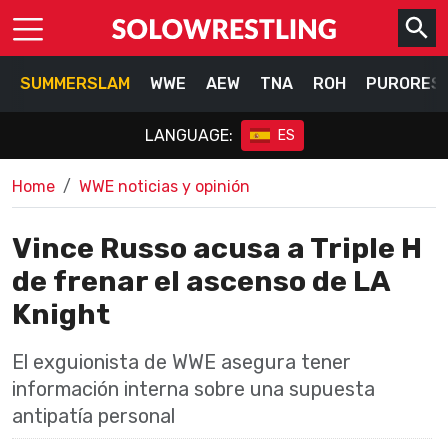
SUMMERSLAM
WWE
AEW
TNA
ROH
PURORES
LANGUAGE:
ES
Home
WWE noticias y opinión
Vince Russo acusa a Triple H
de frenar el ascenso de LA
Knight
El exguionista de WWE asegura tener
información interna sobre una supuesta
antipatía personal